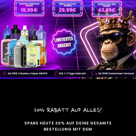
e
u
t
s
c
h
l
a
n
d
20% RABATT AUF ALLES!
SPARE HEUTE 20% AUF DEINE GESAMTE
BESTELLUNG MIT DEM