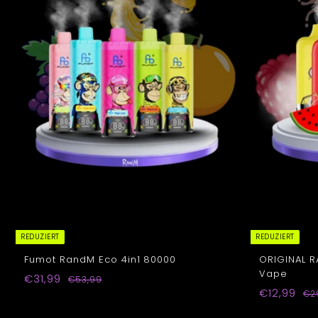
REDUZIERT
REDUZIERT
Fumot RandM Eco 4in1 80000
ORIGINAL R
Vape
S
N
€
€31,99
€
€53,99
o
o
S
N
€
€12,99
5
3
€2
n
r
o
o
3
1
1
,