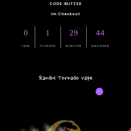
CODE: BLITZ20
im Checkout
0
1
29
42
TAGE
STUNDEN
MINUTEN
SEKUNDEN
RandM Tornado Vape
In den Einkaufswagen legen