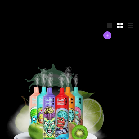
groß
Klein
List
In den Einkaufswagen legen