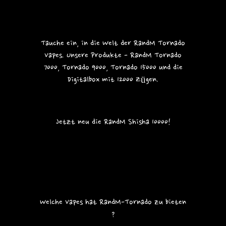
,
9
e
a
9
9
r
l
p
e
9
r
r
Tauche ein, in die Welt der RandM Tornado
e
P
Vapes. Unsere Produkte - RandM Tornado
i
r
s
e
7000, Tornado 9000, Tornado 15000 und die
i
Digitalbox mit 12000 Zügen.
s
Jetzt neu die RandM Shisha 10000!
Welche Vapes hat RandM-Tornado zu bieten
?